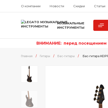
О компании
Новости
Скидки
Статьи
МУЗЫКАЛЬНЫЕ
ИНСТРУМЕНТЫ
ВНИМАНИЕ:
п
еред посещением р
Главная
/
Гитары
/
Бас-гитары
/
Бас-гитара KEI