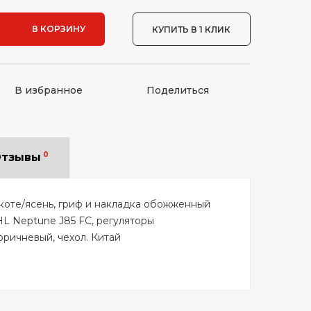
В КОРЗИНУ
КУПИТЬ В 1 КЛИК
В избранное
Поделиться
0
тзывы
икоте/ясень, гриф и накладка обожженный
HL Neptune J85 FC, регуляторы
коричневый, чехол. Китай