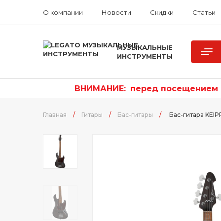
О компании
Новости
Скидки
Статьи
МУЗЫКАЛЬНЫЕ
ИНСТРУМЕНТЫ
ВНИМАНИЕ:
п
еред посещением р
Главная
/
Гитары
/
Бас-гитары
/
Бас-гитара KEI