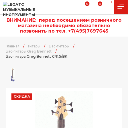
0
0
ВНИМАНИЕ:
п
еред посещением розничного
магазина необходимо обязательно
позвонить по тел. +7(495)7697645
Главная
/
Гитары
/
Бас-гитары
/
Бас-гитары Greg Bennett
/
Бас-гитара Greg Bennett CR1.5/BK
СКИДКА