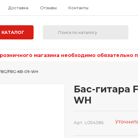
Доставка
Отзывы
Контакты
КАТАЛОГ
озничного магазина необходимо обязательно по
x FBG/FBG-KB-09-WH
Бас-гитара 
WH
Уточнит
Арт. L054386