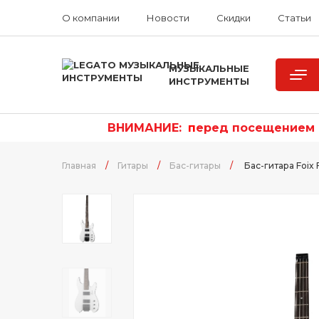
О компании
Новости
Скидки
Статьи
МУЗЫКАЛЬНЫЕ
ИНСТРУМЕНТЫ
ВНИМАНИЕ:
п
еред посещением р
Главная
/
Гитары
/
Бас-гитары
/
Бас-гитара Foi