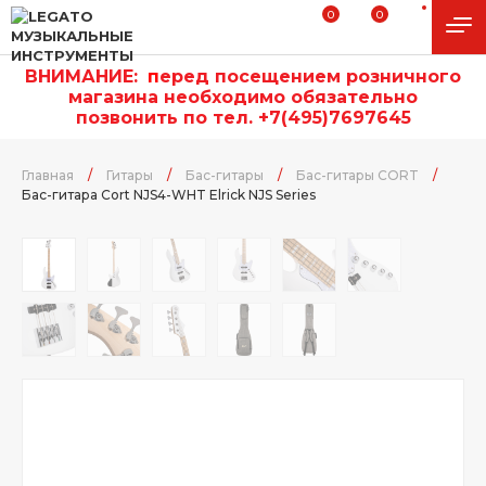
0
0
ВНИМАНИЕ:
п
еред посещением розничного
магазина необходимо обязательно
позвонить по тел. +7(495)7697645
Главная
/
Гитары
/
Бас-гитары
/
Бас-гитары CORT
/
Бас-гитара Cort NJS4-WHT Elrick NJS Series