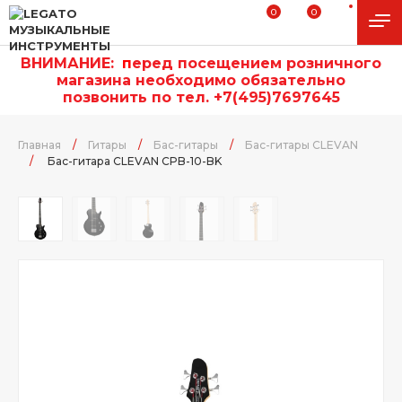
0
0
ВНИМАНИЕ:
п
еред посещением розничного
магазина необходимо обязательно
позвонить по тел. +7(495)7697645
Главная
/
Гитары
/
Бас-гитары
/
Бас-гитары CLEVAN
/
Бас-гитара CLEVAN CPB-10-BK