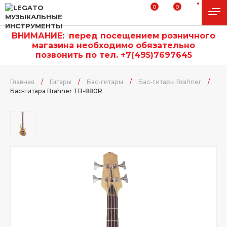
0
0
ВНИМАНИЕ:
п
еред посещением розничного
магазина необходимо обязательно
позвонить по тел. +7(495)7697645
Главная
/
Гитары
/
Бас-гитары
/
Бас-гитары Brahner
/
Бас-гитара Brahner TB-880R