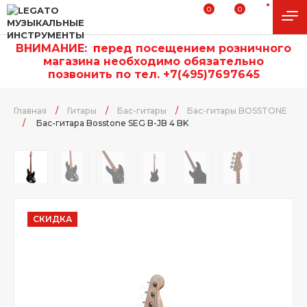
0
0
ВНИМАНИЕ:
п
еред посещением розничного
магазина необходимо обязательно
позвонить по тел. +7(495)7697645
Главная
/
Гитары
/
Бас-гитары
/
Бас-гитары BOSSTONE
/
Бас-гитара Bosstone SEG B-JB 4 BK
СКИДКА