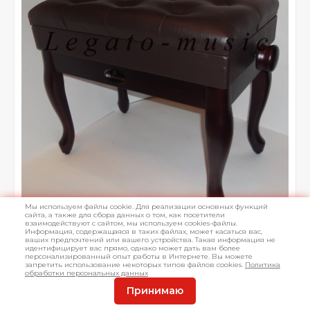
Мы используем файлы cookie. Для реализации основных функций
сайта, а также для сбора данных о том, как посетители
взаимодействуют с сайтом, мы используем cookies-файлы.
Информация, содержащаяся в таких файлах, может касаться вас,
ваших предпочтений или вашего устройства. Такая информация не
идентифицирует вас прямо, однако может дать вам более
персонализированный опыт работы в Интернете. Вы можете
запретить использование некоторых типов файлов cookies.
Политика
обработки персональных данных
Принимаю