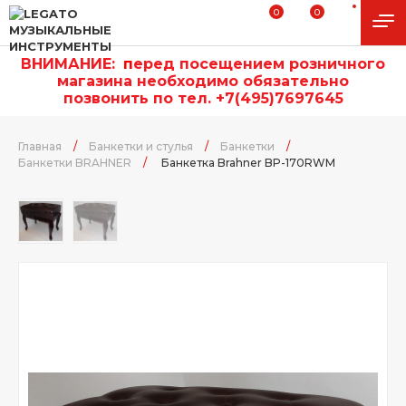
0
0
ВНИМАНИЕ:
п
еред посещением розничного
магазина необходимо обязательно
позвонить по тел. +7(495)7697645
Главная
/
Банкетки и стулья
/
Банкетки
/
Банкетки BRAHNER
/
Банкетка Brahner BP-170RWM