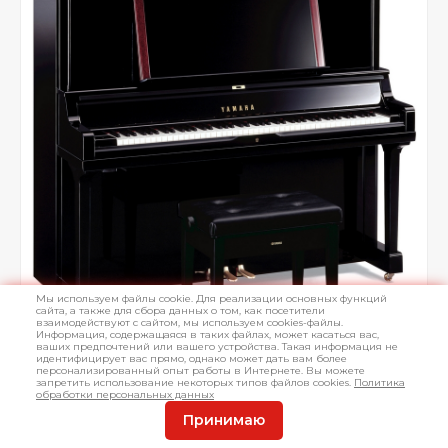
Мы используем файлы cookie. Для реализации основных функций
сайта, а также для сбора данных о том, как посетители
взаимодействуют с сайтом, мы используем cookies-файлы.
Информация, содержащаяся в таких файлах, может касаться вас,
ваших предпочтений или вашего устройства. Такая информация не
идентифицирует вас прямо, однако может дать вам более
персонализированный опыт работы в Интернете. Вы можете
запретить использование некоторых типов файлов cookies.
Политика
обработки персональных данных
Принимаю