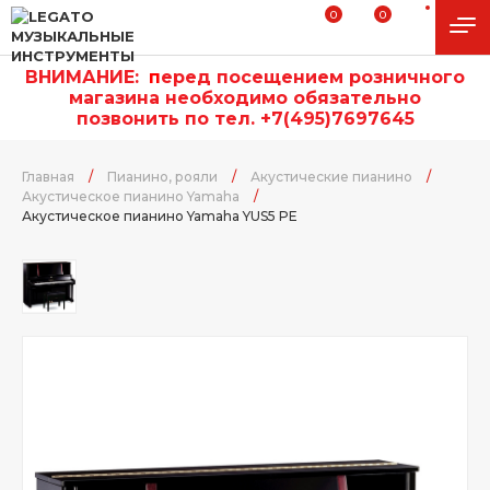
0
0
ВНИМАНИЕ:
п
еред посещением розничного
магазина необходимо обязательно
позвонить по тел. +7(495)7697645
Главная
/
Пианино, рояли
/
Акустические пианино
/
Акустическое пианино Yamaha
/
Акустическое пианино Yamaha YUS5 PE