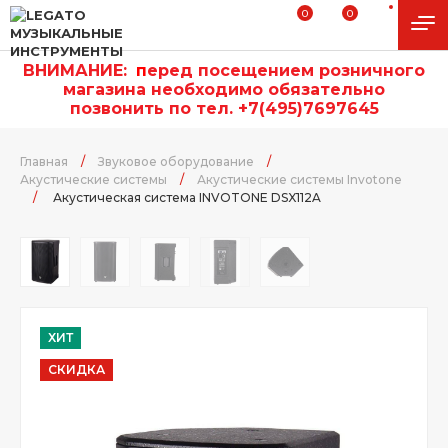
0
0
ВНИМАНИЕ:
п
еред посещением розничного
магазина необходимо обязательно
позвонить по тел. +7(495)7697645
Главная
/
Звуковое оборудование
/
Акустические системы
/
Акустические системы Invotone
/
Акустическая система INVOTONE DSX112A
ХИТ
СКИДКА