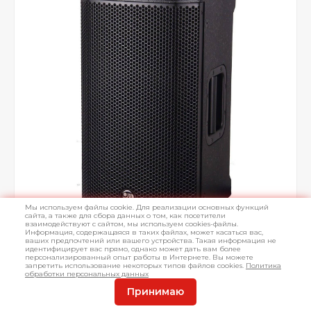
Мы используем файлы cookie. Для реализации основных функций
сайта, а также для сбора данных о том, как посетители
взаимодействуют с сайтом, мы используем cookies-файлы.
Информация, содержащаяся в таких файлах, может касаться вас,
ваших предпочтений или вашего устройства. Такая информация не
идентифицирует вас прямо, однако может дать вам более
персонализированный опыт работы в Интернете. Вы можете
запретить использование некоторых типов файлов cookies.
Политика
обработки персональных данных
Принимаю