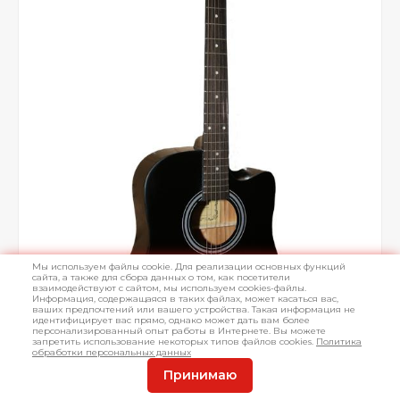
Мы используем файлы cookie. Для реализации основных функций
сайта, а также для сбора данных о том, как посетители
взаимодействуют с сайтом, мы используем cookies-файлы.
Информация, содержащаяся в таких файлах, может касаться вас,
ваших предпочтений или вашего устройства. Такая информация не
идентифицирует вас прямо, однако может дать вам более
персонализированный опыт работы в Интернете. Вы можете
запретить использование некоторых типов файлов cookies.
Политика
обработки персональных данных
Принимаю