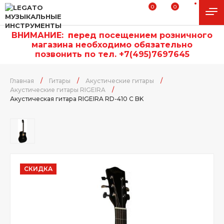
0
0
ВНИМАНИЕ:
п
еред посещением розничного
магазина необходимо обязательно
позвонить по тел. +7(495)7697645
Главная
/
Гитары
/
Акустические гитары
/
Акустические гитары RIGEIRA
/
Акустическая гитара RIGEIRA RD-410 C BK
СКИДКА