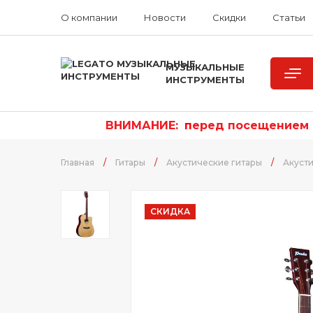
О компании
Новости
Скидки
Статьи
МУЗЫКАЛЬНЫЕ
ИНСТРУМЕНТЫ
ВНИМАНИЕ:
п
еред посещением р
Главная
/
Гитары
/
Акустические гитары
/
Акуст
СКИДКА