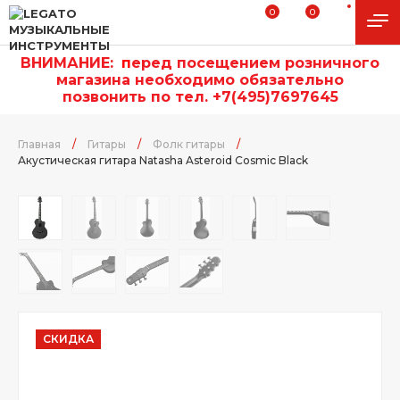
0
0
ВНИМАНИЕ:
п
еред посещением розничного
магазина необходимо обязательно
позвонить по тел. +7(495)7697645
Главная
/
Гитары
/
Фолк гитары
/
Акустическая гитара Natasha Asteroid Cosmic Black
СКИДКА