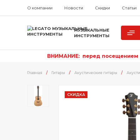
О компании
Новости
Скидки
Статьи
МУЗЫКАЛЬНЫЕ
ИНСТРУМЕНТЫ
ВНИМАНИЕ:
п
еред посещением р
Главная
/
Гитары
/
Акустические гитары
/
Акусти
СКИДКА