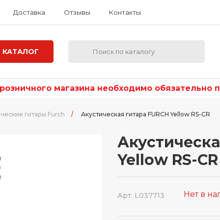
Доставка
Отзывы
Контакты
КАТАЛОГ
озничного магазина необходимо обязательно по
ческие гитары Furch
/
Акустическая гитара FURCH Yellow RS-CR
Акустическа
Yellow RS-CR
Нет в н
Арт. L037713