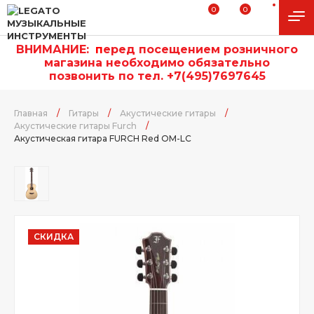
0
0
ВНИМАНИЕ:
п
еред посещением розничного
магазина необходимо обязательно
позвонить по тел. +7(495)7697645
Главная
/
Гитары
/
Акустические гитары
/
Акустические гитары Furch
/
Акустическая гитара FURCH Red OM-LC
СКИДКА