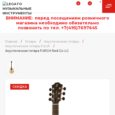
0
0
ВНИМАНИЕ:
п
еред посещением розничного
магазина необходимо обязательно
позвонить по тел. +7(495)7697645
Главная
/
Гитары
/
Акустические гитары
/
Акустические гитары Furch
/
Акустическая гитара FURCH Red Gc-LC
СКИДКА