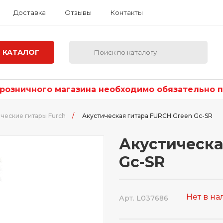
Доставка
Отзывы
Контакты
КАТАЛОГ
озничного магазина необходимо обязательно по
ческие гитары Furch
/
Акустическая гитара FURCH Green Gc-SR
Акустическа
Gc-SR
Нет в н
Арт. L037686