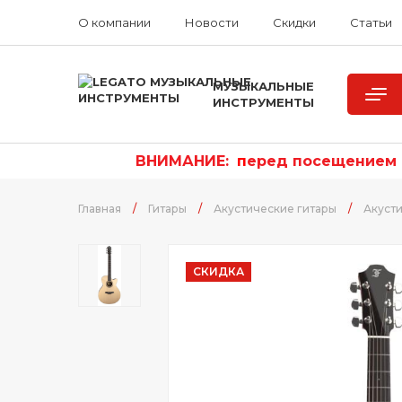
О компании
Новости
Скидки
Статьи
МУЗЫКАЛЬНЫЕ
ИНСТРУМЕНТЫ
ВНИМАНИЕ:
п
еред посещением р
Главная
/
Гитары
/
Акустические гитары
/
Акусти
СКИДКА