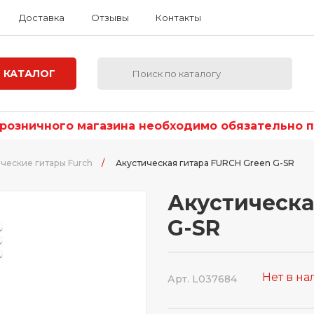
Доставка
Отзывы
Контакты
КАТАЛОГ
озничного магазина необходимо обязательно по
ческие гитары Furch
/
Акустическая гитара FURCH Green G-SR
Акустическа
G-SR
Нет в н
Арт. L037684