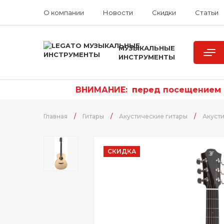
О компании
Новости
Скидки
Статьи
МУЗЫКАЛЬНЫЕ
ИНСТРУМЕНТЫ
ВНИМАНИЕ:
п
еред посещением р
Главная
/
Гитары
/
Акустические гитары
/
Акусти
СКИДКА