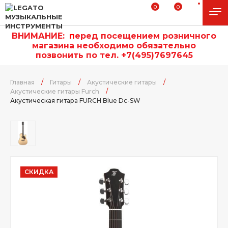
0
0
ВНИМАНИЕ:
п
еред посещением розничного
магазина необходимо обязательно
позвонить по тел. +7(495)7697645
Главная
/
Гитары
/
Акустические гитары
/
Акустические гитары Furch
/
Акустическая гитара FURCH Blue Dc-SW
СКИДКА