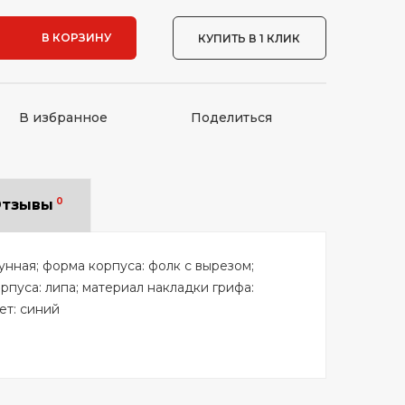
В КОРЗИНУ
КУПИТЬ В 1 КЛИК
В избранное
Поделиться
0
тзывы
унная; форма корпуса: фолк с вырезом;
орпуса: липа; материал накладки грифа:
ет: синий