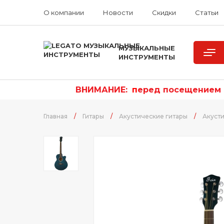
О компании
Новости
Скидки
Статьи
МУЗЫКАЛЬНЫЕ
ИНСТРУМЕНТЫ
ВНИМАНИЕ:
п
еред посещением р
Главная
/
Гитары
/
Акустические гитары
/
Акусти