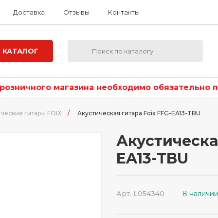
Доставка
Отзывы
Контакты
КАТАЛОГ
озничного магазина необходимо обязательно по
ческие гитары FOIX
/
Акустическая гитара Foix FFG-EA13-TBU
Акустическая
EA13-TBU
Арт. L054340
В наличи