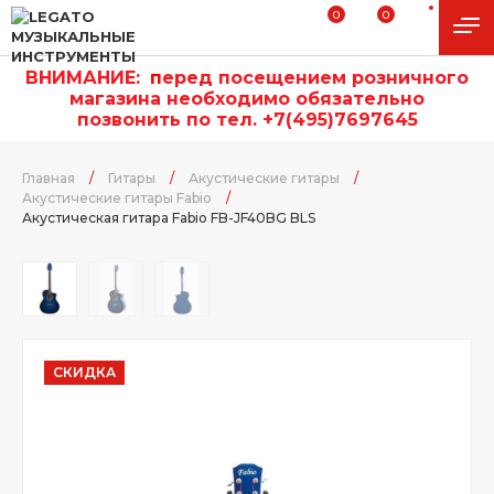
0
0
ВНИМАНИЕ:
п
еред посещением розничного
магазина необходимо обязательно
позвонить по тел. +7(495)7697645
Главная
/
Гитары
/
Акустические гитары
/
Акустические гитары Fabio
/
Акустическая гитара Fabio FB-JF40BG BLS
СКИДКА