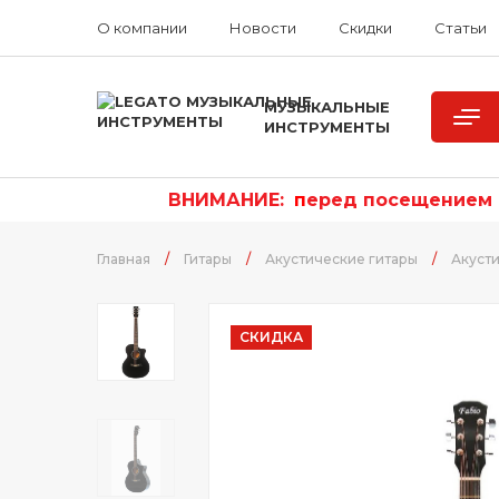
О компании
Новости
Скидки
Статьи
МУЗЫКАЛЬНЫЕ
ИНСТРУМЕНТЫ
ВНИМАНИЕ:
п
еред посещением р
Главная
/
Гитары
/
Акустические гитары
/
Акусти
СКИДКА