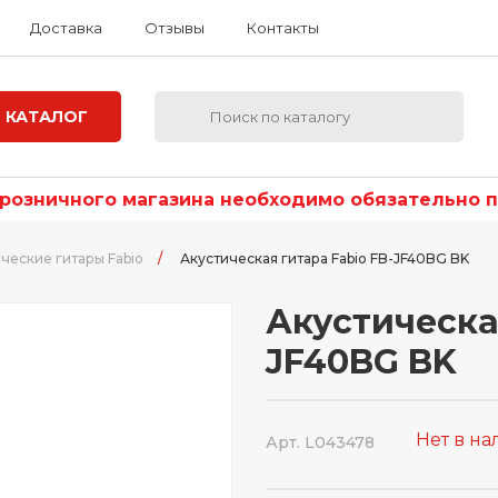
Доставка
Отзывы
Контакты
КАТАЛОГ
озничного магазина необходимо обязательно по
ческие гитары Fabio
/
Акустическая гитара Fabio FB-JF40BG BK
Акустическа
JF40BG BK
Нет в н
Арт. L043478