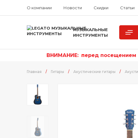
О компании
Новости
Скидки
Статьи
МУЗЫКАЛЬНЫЕ
ИНСТРУМЕНТЫ
ВНИМАНИЕ:
п
еред посещением р
Главная
/
Гитары
/
Акустические гитары
/
Акусти