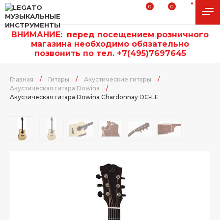
0
0
ВНИМАНИЕ:
п
еред посещением розничного
магазина необходимо обязательно
позвонить по тел. +7(495)7697645
Главная
/
Гитары
/
Акустические гитары
/
Акустическая гитара Dowina
/
Акустическая гитара Dowina Chardonnay DC-LE