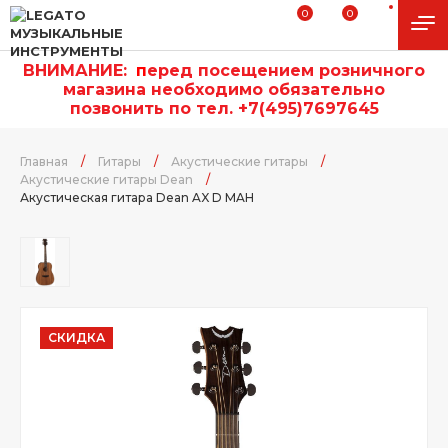
0
0
ВНИМАНИЕ:
п
еред посещением розничного
магазина необходимо обязательно
позвонить по тел. +7(495)7697645
Главная
/
Гитары
/
Акустические гитары
/
Акустические гитары Dean
/
Акустическая гитара Dean AX D MAH
СКИДКА