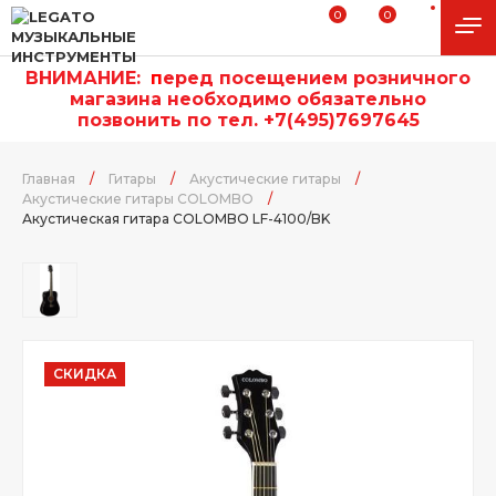
0
0
ВНИМАНИЕ:
п
еред посещением розничного
магазина необходимо обязательно
позвонить по тел. +7(495)7697645
Главная
/
Гитары
/
Акустические гитары
/
Акустические гитары COLOMBO
/
Акустическая гитара COLOMBO LF-4100/BK
СКИДКА