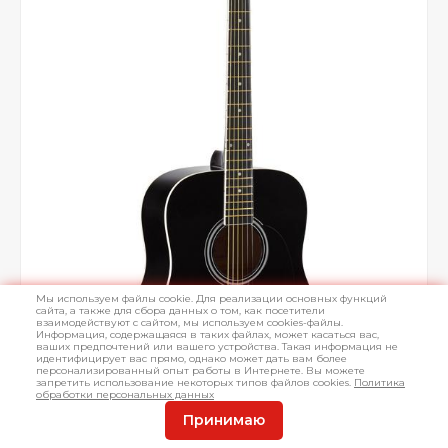
Мы используем файлы cookie. Для реализации основных функций
сайта, а также для сбора данных о том, как посетители
взаимодействуют с сайтом, мы используем cookies-файлы.
Информация, содержащаяся в таких файлах, может касаться вас,
ваших предпочтений или вашего устройства. Такая информация не
идентифицирует вас прямо, однако может дать вам более
персонализированный опыт работы в Интернете. Вы можете
запретить использование некоторых типов файлов cookies.
Политика
обработки персональных данных
Принимаю