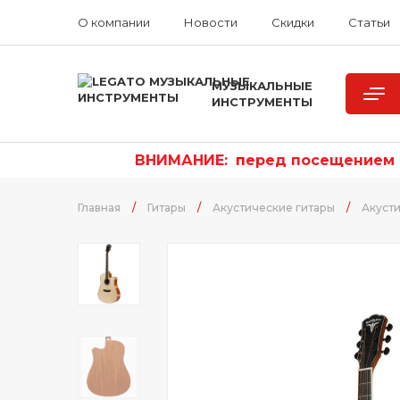
О компании
Новости
Скидки
Статьи
МУЗЫКАЛЬНЫЕ
ИНСТРУМЕНТЫ
ВНИМАНИЕ:
п
еред посещением р
Главная
/
Гитары
/
Акустические гитары
/
Акуст