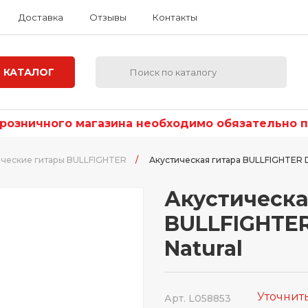
Доставка
Отзывы
Контакты
КАТАЛОГ
озничного магазина необходимо обязательно по
ические гитары BULLFIGHTER
/
Акустическая гитара BULLFIGHTER D-
Акустическа
BULLFIGHTER 
Natural
Уточнит
Арт. L058853