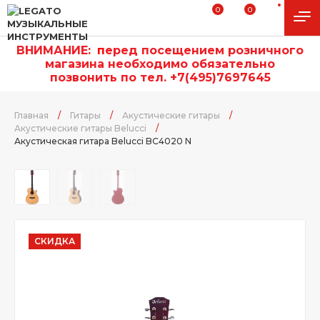
0
0
ВНИМАНИЕ:
п
еред посещением розничного
магазина необходимо обязательно
позвонить по тел. +7(495)7697645
Главная
/
Гитары
/
Акустические гитары
/
Акустические гитары Belucci
/
Акустическая гитара Belucci BC4020 N
СКИДКА