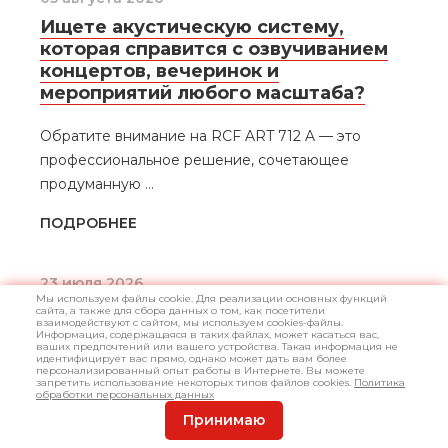
Ищете акустическую систему,
которая справится с озвучиванием
концертов, вечеринок и
мероприятий любого масштаба?
Обратите внимание на RCF ART 712 A — это
профессиональное решение, сочетающее
продуманную ...
ПОДРОБНЕЕ
23 июля 2026
Мы используем файлы cookie. Для реализации основных функций
Мечтаете освоить клавишные или
сайта, а также для сбора данных о том, как посетители
взаимодействуют с сайтом, мы используем cookies-файлы.
хотите добавить в домашнюю
Информация, содержащаяся в таких файлах, может касаться вас,
ваших предпочтений или вашего устройства. Такая информация не
студию компактное и
идентифицирует вас прямо, однако может дать вам более
персонализированный опыт работы в Интернете. Вы можете
функциональное решение?
запретить использование некоторых типов файлов cookies.
Политика
обработки персональных данных
Принимаю
Синтезатор Yamaha PSR E383 создан именно
для тех, кто хочет нача...