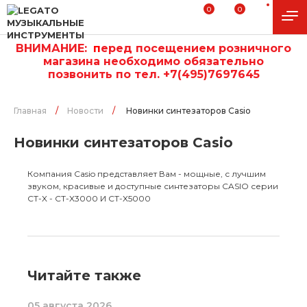
0
0
ВНИМАНИЕ:
п
еред посещением розничного
магазина необходимо обязательно
позвонить по тел. +7(495)7697645
Главная
/
Новости
/
Новинки синтезаторов Casio
Новинки синтезаторов Casio
Компания Casio представляет Вам - мощные, с лучшим
звуком, красивые и доступные синтезаторы CASIO серии
CT-X - CT-X3000 И CT-X5000
Читайте также
05 августа 2026