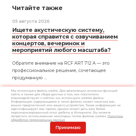
Читайте также
05 августа 2026
Ищете акустическую систему,
которая справится с озвучиванием
концертов, вечеринок и
мероприятий любого масштаба?
Обратите внимание на RCF ART 712 A — это
профессиональное решение, сочетающее
продуманную ...
ПОДРОБНЕЕ
Мы используем файлы cookie. Для реализации основных функций
сайта, а также для сбора данных о том, как посетители
взаимодействуют с сайтом, мы используем cookies-файлы.
Информация, содержащаяся в таких файлах, может касаться вас,
ваших предпочтений или вашего устройства. Такая информация не
23 июля 2026
идентифицирует вас прямо, однако может дать вам более
персонализированный опыт работы в Интернете. Вы можете
Мечтаете освоить клавишные или
запретить использование некоторых типов файлов cookies.
Политика
обработки персональных данных
хотите добавить в домашнюю
Принимаю
студию компактное и