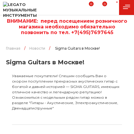
0
0
ВНИМАНИЕ:
п
еред посещением розничного
магазина необходимо обязательно
позвонить по тел. +7(495)7697645
Главная
/
Новости
/
Sigma Guitars в Москве!
Sigma Guitars в Москве!
Уважаемые покупатели! Спешим сообщить Вам о
скором поступлении прекрасных акустических гитар с
богатой и давней историей — SIGMA GUITARS, имеющих
отличное качество и легендарную репутацию!
Ознакомиться с модельным рядом гитар можно в
разделе "Гитары - Акустические, Электроакустические,
Двенадцатиструнные"