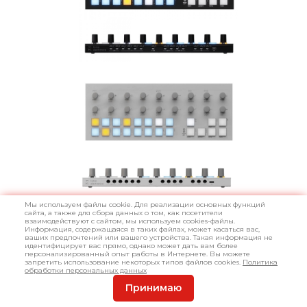
Мы используем файлы cookie. Для реализации основных функций
сайта, а также для сбора данных о том, как посетители
Представляем компактный, но мощный Torso Electronics T 1
взаимодействуют с сайтом, мы используем cookies-файлы.
Информация, содержащаяся в таких файлах, может касаться вас,
— идеальный секвенсор для битмейкеров, электронных
ваших предпочтений или вашего устройства. Такая информация не
музыкантов и продюсеров, которые ценят скорость,
идентифицирует вас прямо, однако может дать вам более
персонализированный опыт работы в Интернете. Вы можете
точность и свободу творчества. Модель доступна в двух
запретить использование некоторых типов файлов cookies.
Политика
стильных вариантах — классическом чёрном и
обработки персональных данных
современном белом — чтобы органично вписаться в
Принимаю
вашу студию.