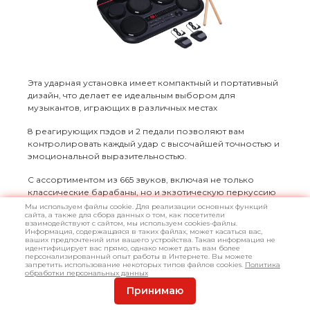
Эта ударная установка имеет компактный и портативный
дизайн, что делает ее идеальным выбором для
музыкантов, играющих в различных местах
8 реагирующих пэдов и 2 педали позволяют вам
контролировать каждый удар с высочайшей точностью и
эмоциональной выразительностью.
С ассортиментом из 665 звуков, включая не только
классические барабаны, но и экзотическую перкуссию
и электронные эффекты, а также 80 уникальных ударных
Мы используем файлы cookie. Для реализации основных функций
сайта, а также для сбора данных о том, как посетители
наборов, вы сможете создавать музыку в любом жанре.
взаимодействуют с сайтом, мы используем cookies-файлы.
Информация, содержащаяся в таких файлах, может касаться вас,
ваших предпочтений или вашего устройства. Такая информация не
С ней вы сможете создать уникальные и мощные
идентифицирует вас прямо, однако может дать вам более
ритмические композиции и поднять ваше мастерство на
персонализированный опыт работы в Интернете. Вы можете
запретить использование некоторых типов файлов cookies.
Политика
новый уровень !
обработки персональных данных
Принимаю