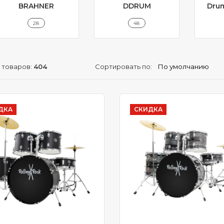
BRAHNER
DDRUM
Dru
28
48
 товаров:
404
Сортировать по:
ДКА
СКИДКА