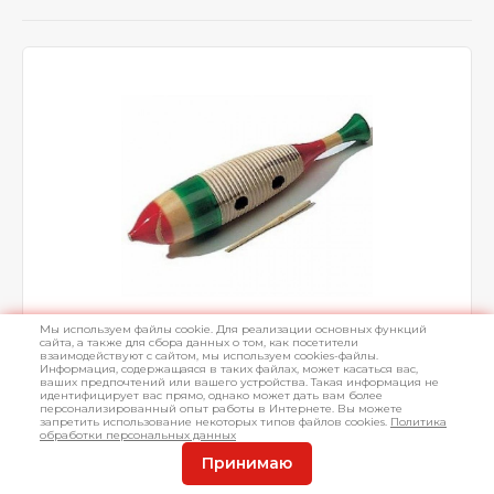
Мы используем файлы cookie. Для реализации основных функций
сайта, а также для сбора данных о том, как посетители
Гуиро BRAHNER DP-160
взаимодействуют с сайтом, мы используем cookies-файлы.
Информация, содержащаяся в таких файлах, может касаться вас,
ваших предпочтений или вашего устройства. Такая информация не
В форме рыбы, ребристая поверхность, материал
идентифицирует вас прямо, однако может дать вам более
персонализированный опыт работы в Интернете. Вы можете
дерево, палочка в комплекте (30см.)
запретить использование некоторых типов файлов cookies.
Политика
обработки персональных данных
Принимаю