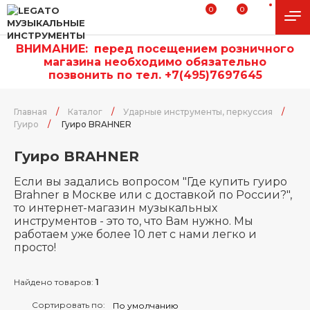
0
0
ВНИМАНИЕ:
п
еред посещением розничного
магазина необходимо обязательно
позвонить по тел. +7(495)7697645
Главная
/
Каталог
/
Ударные инструменты, перкуссия
/
Гуиро
/
Гуиро BRAHNER
Гуиро BRAHNER
Если вы задались вопросом "Где купить гуиро
Brahner в Москве или с доставкой по России?",
то интернет-магазин музыкальных
инструментов - это то, что Вам нужно. Мы
работаем уже более 10 лет с нами легко и
просто!
Найдено товаров:
1
Сортировать по: