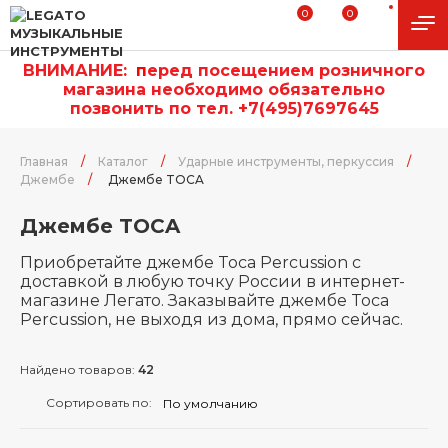
0
0
ВНИМАНИЕ:
п
еред посещением розничного
магазина необходимо обязательно
позвонить по тел. +7(495)7697645
Главная
/
Каталог
/
Ударные инструменты, перкуссия
/
Джембе
/
Джембе TOCA
Джембе TOCA
Приобретайте джембе Toca Percussion с
доставкой в любую точку России в интернет-
магазине Легато. Заказывайте джембе Toca
Percussion, не выходя из дома, прямо сейчас.
Найдено товаров:
42
Сортировать по: