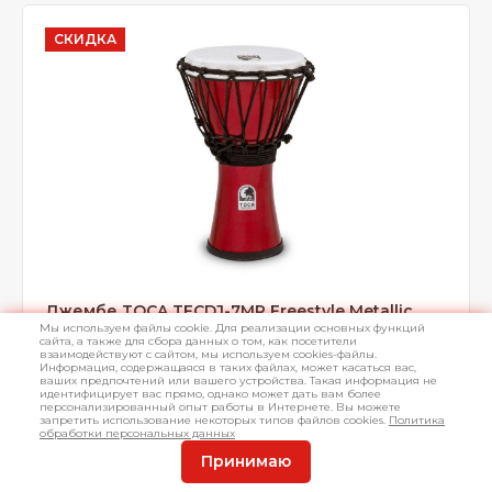
СКИДКА
Джембе TOCA TFCDJ-7MR Freestyle Metallic
Мы используем файлы cookie. Для реализации основных функций
Red
сайта, а также для сбора данных о том, как посетители
взаимодействуют с сайтом, мы используем cookies-файлы.
Информация, содержащаяся в таких файлах, может касаться вас,
Размер 7" х 12,5", корпус легковесный бесшовный
ваших предпочтений или вашего устройства. Такая информация не
пластик, мембрана синтетическая, веревочная система
идентифицирует вас прямо, однако может дать вам более
персонализированный опыт работы в Интернете. Вы можете
настройки, цвет красный металлик
запретить использование некоторых типов файлов cookies.
Политика
обработки персональных данных
Принимаю