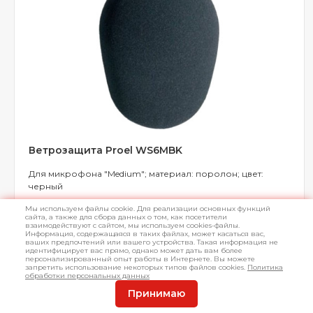
Ветрозащита Proel WS6MBK
Для микрофона "Medium"; материал: поролон; цвет:
черный
Мы используем файлы cookie. Для реализации основных функций
сайта, а также для сбора данных о том, как посетители
взаимодействуют с сайтом, мы используем cookies-файлы.
Информация, содержащаяся в таких файлах, может касаться вас,
ваших предпочтений или вашего устройства. Такая информация не
идентифицирует вас прямо, однако может дать вам более
персонализированный опыт работы в Интернете. Вы можете
В наличии
Арт.
L042960
запретить использование некоторых типов файлов cookies.
Политика
обработки персональных данных
Принимаю
449 ₽
КУПИТЬ