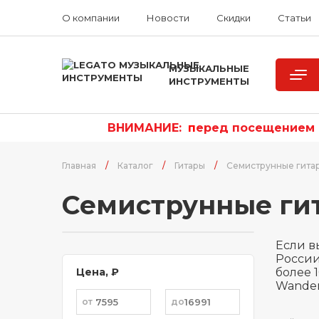
О компании
Новости
Скидки
Статьи
МУЗЫКАЛЬНЫЕ
ИНСТРУМЕНТЫ
ВНИМАНИЕ:
п
еред посещением р
Главная
/
Каталог
/
Гитары
/
Семиструнные гита
Семиструнные ги
Если в
России?
Цена, ₽
более 
Wander