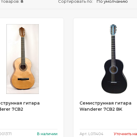
 товаров:
8
Сортировать по:
струнная гитара
Семиструнная гитара
erer 7CB2
Wanderer 7CB2 BK
001371
В наличии
Арт.
L011404
Уточнить н