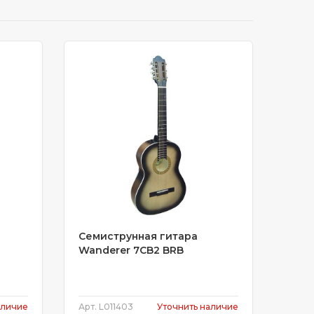
Семиструнная гитара
Wanderer 7CB2 BRB
аличиe
Арт.
L011403
Уточнить наличиe