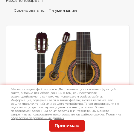
Найдено товаров:
1
Сортировать по:
Мы используем файлы cookie. Для реализации основных функций
сайта, а также для сбора данных о том, как посетители
взаимодействуют с сайтом, мы используем cookies-файлы.
Информация, содержащаяся в таких файлах, может касаться вас,
ваших предпочтений или вашего устройства. Такая информация не
идентифицирует вас прямо, однако может дать вам более
Электроклассическая гитара Brahner BG-
персонализированный опыт работы в Интернете. Вы можете
340CEQ
запретить использование некоторых типов файлов cookies.
Политика
обработки персональных данных
4/4 (39") с вырезом и звукоснимателем с 4-хполосным
Принимаю
эквалайзером.