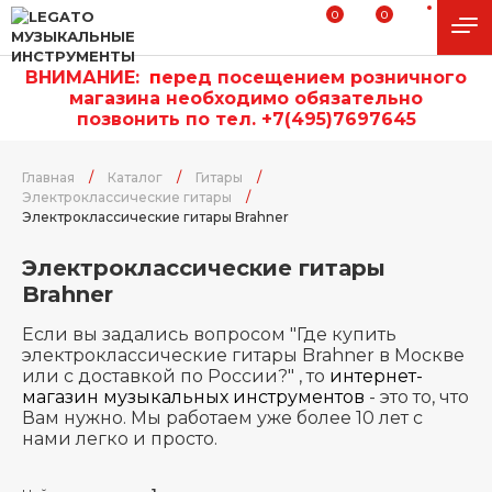
0
0
ВНИМАНИЕ:
п
еред посещением розничного
магазина необходимо обязательно
позвонить по тел. +7(495)7697645
Главная
/
Каталог
/
Гитары
/
Электроклассические гитары
/
Электроклассические гитары Brahner
Электроклассические гитары
Brahner
Если вы задались вопросом "Где купить
электроклассические гитары Brahner в Москве
или с доставкой по России?" , то
интернет-
магазин музыкальных инструментов
- это то, что
Вам нужно. Мы работаем уже более 10 лет с
нами легко и просто.