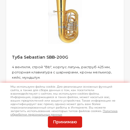
Туба Sebastian SBB-200G
4 вентиля, строй "Вb", корпус латунь, раструб 425 мм,
роторная клавиатура с шарнирами, кроны мельхиор,
кейс, мундштук
Мы используем файлы cookie. Для реализации основных функций
сайта, а также для сбора данных о том, как посетители
взаимодействуют с сайтом, мы используем cookies-файлы.
Информация, содержащаяся в таких файлах, может касаться вас,
ваших предпочтений или вашего устройства. Такая информация не
Нет в наличии
Арт.
L040566
идентифицирует вас прямо, однако может дать вам более
персонализированный опыт работы в Интернете. Вы можете
запретить использование некоторых типов файлов cookies.
Политика
обработки персональных данных
Принимаю