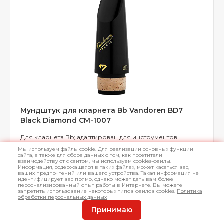
Мундштук для кларнета Bb Vandoren BD7
Black Diamond CM-1007
Для кларнета Bb; адаптирован для инструментов
богемской системы; звучание: насыщенное, богатое и
Мы используем файлы cookie. Для реализации основных функций
глубокое, особенно в верхнем регистре; открытость
сайта, а также для сбора данных о том, как посетители
взаимодействуют с сайтом, мы используем cookies-файлы.
1/100 мм: 133; длина окантовки: M; цвет: черный
Информация, содержащаяся в таких файлах, может касаться вас,
ваших предпочтений или вашего устройства. Такая информация не
идентифицирует вас прямо, однако может дать вам более
персонализированный опыт работы в Интернете. Вы можете
запретить использование некоторых типов файлов cookies.
Политика
обработки персональных данных
В наличии
Арт.
L045504
Принимаю