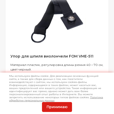
Упор для шпиля виолончели FOM VME-511
Материал пластик, регулировка длины ремня 40 – 70 см,
цвет черный.
Мы используем файлы cookie. Для реализации основных функций
сайта, а также для сбора данных о том, как посетители
взаимодействуют с сайтом, мы используем cookies-файлы.
Информация, содержащаяся в таких файлах, может касаться вас,
ваших предпочтений или вашего устройства. Такая информация не
идентифицирует вас прямо, однако может дать вам более
персонализированный опыт работы в Интернете. Вы можете
В наличии
Арт.
L059751
запретить использование некоторых типов файлов cookies.
Политика
обработки персональных данных
Принимаю
1 110 ₽
КУПИТЬ