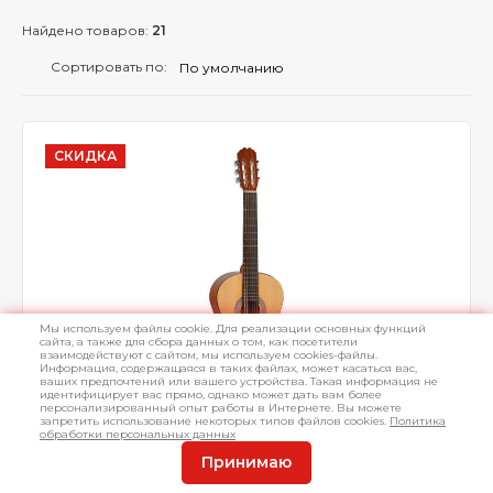
Найдено товаров:
21
Сортировать по:
СКИДКА
Мы используем файлы cookie. Для реализации основных функций
сайта, а также для сбора данных о том, как посетители
взаимодействуют с сайтом, мы используем cookies-файлы.
Информация, содержащаяся в таких файлах, может касаться вас,
ваших предпочтений или вашего устройства. Такая информация не
2.3
идентифицирует вас прямо, однако может дать вам более
персонализированный опыт работы в Интернете. Вы можете
запретить использование некоторых типов файлов cookies.
Политика
Классическая гитара Alvaro №37
обработки персональных данных
Принимаю
Верхняя дека массив кедра, нижняя и обечайки сапеле,
гриф сапеле, накладка и бридж индийский палисандр,