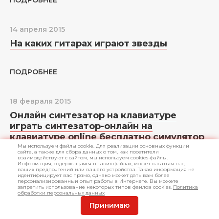
ПОДРОБНЕЕ
14 апреля 2015
На каких гитарах играют звезды
ПОДРОБНЕЕ
18 февраля 2015
Онлайн синтезатор на клавиатуре
играть синтезатор-онлайн на
клавиатуре online бесплатно симулятор
электронного синтезатора
Мы используем файлы cookie. Для реализации основных функций
сайта, а также для сбора данных о том, как посетители
взаимодействуют с сайтом, мы используем cookies-файлы.
Информация, содержащаяся в таких файлах, может касаться вас,
ваших предпочтений или вашего устройства. Такая информация не
ПОДРОБНЕЕ
идентифицирует вас прямо, однако может дать вам более
персонализированный опыт работы в Интернете. Вы можете
запретить использование некоторых типов файлов cookies.
Политика
обработки персональных данных
11 декабря 2014
Принимаю