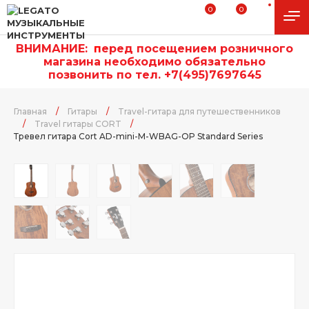
0
0
ВНИМАНИЕ:
п
еред посещением розничного
магазина необходимо обязательно
позвонить по тел. +7(495)7697645
Главная
/
Гитары
/
Travel-гитара для путешественников
/
Travel гитары CORT
/
Тревел гитара Cort AD-mini-M-WBAG-OP Standard Series