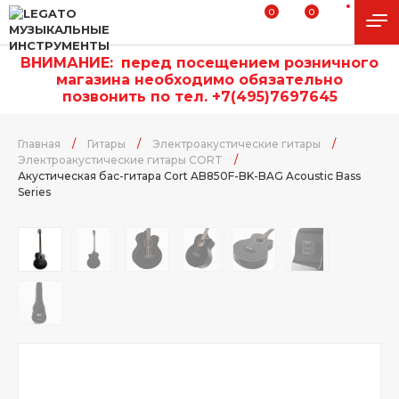
0
0
ВНИМАНИЕ:
п
еред посещением розничного
магазина необходимо обязательно
позвонить по тел. +7(495)7697645
Главная
/
Гитары
/
Электроакустические гитары
/
Электроакустические гитары CORT
/
Акустическая бас-гитара Cort AB850F-BK-BAG Acoustic Bass
Series