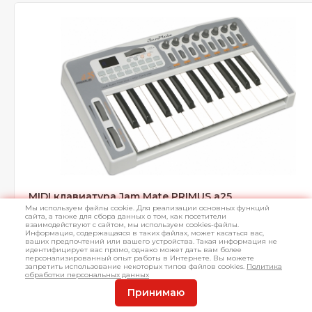
MIDI клавиатура Jam Mate PRIMUS a25
Мы используем файлы cookie. Для реализации основных функций
сайта, а также для сбора данных о том, как посетители
USB MIDI клавиатура, 25 клавиш, аудио интерфейс 24 бит/96 кГц,
взаимодействуют с сайтом, мы используем cookies-файлы.
1/4" TS Jack входа/выхода, входы: микрофонный, Hi-Z, для педали
Информация, содержащаяся в таких файлах, может касаться вас,
ваших предпочтений или вашего устройства. Такая информация не
выход для наушников, MIDI вход/выход
идентифицирует вас прямо, однако может дать вам более
персонализированный опыт работы в Интернете. Вы можете
запретить использование некоторых типов файлов cookies.
Политика
обработки персональных данных
Принимаю
Нет в нал
Арт.
L002242