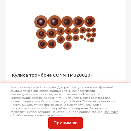
Кулиса тромбона CONN TM320020F
Для альт тромбона CONN 36 H, материал желтая медь,
Мы используем файлы cookie. Для реализации основных функций
покрытие прозрачный лак.
сайта, а также для сбора данных о том, как посетители
взаимодействуют с сайтом, мы используем cookies-файлы.
Информация, содержащаяся в таких файлах, может касаться вас,
ваших предпочтений или вашего устройства. Такая информация не
идентифицирует вас прямо, однако может дать вам более
персонализированный опыт работы в Интернете. Вы можете
запретить использование некоторых типов файлов cookies.
Политика
обработки персональных данных
В наличии
Арт.
L033770
Принимаю