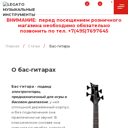
0
0
ВНИМАНИЕ:
п
еред посещением розничного
магазина необходимо обязательно
позвонить по тел. +7(495)7697645
Главная
/
Статьи
/
Бас-гитары
О бас-гитарах
Бас-гитара -
подвид
электрогитары,
предназначенный для игры в
басовом диапазоне
, у нее
сплошной деревянный корпус,
и без подключения она
практически не звучит. В
классическом составе она
сменила
контрабас, который