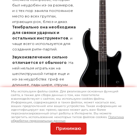
был неудобен из-за размеров,
и с тех пор заняла постоянное
место во всех группах,
играющих рок, блюз и джаз.
Тембрально она необходима
для связки ударных и
остальных инструментов
, и
чаще всего используется для
создания ритм-партий.
Звукоизвлечение сильно
отличается от обычного
. На
ней нельзя играть как на
шестиструнной гитаре еще и
из-за неудобства: гриф ее
длиннее, лады шире, струны
намного толще. Чаще всего на
Мы используем файлы cookie. Для реализации основных функций
сайта, а также для сбора данных о том, как посетители
бас-гитаре 4 струны, однако,
взаимодействуют с сайтом, мы используем cookies-файлы.
бывают и другие варианты;
Информация, содержащаяся в таких файлах, может касаться вас,
ваших предпочтений или вашего устройства. Такая информация не
существуют безладовые
идентифицирует вас прямо, однако может дать вам более
модификации. Играют на такой гитаре и пальцами, и
персонализированный опыт работы в Интернете. Вы можете
запретить использование некоторых типов файлов cookies.
Политика
медиатором, а строят на октаву ниже обычной гитары, и
обработки персональных данных
все ноты записывают в басовом ключе.
Принимаю
В прошлом веке
бас-гитары
обычно считали
инструментом для бедных контрабасистов и гитаристов